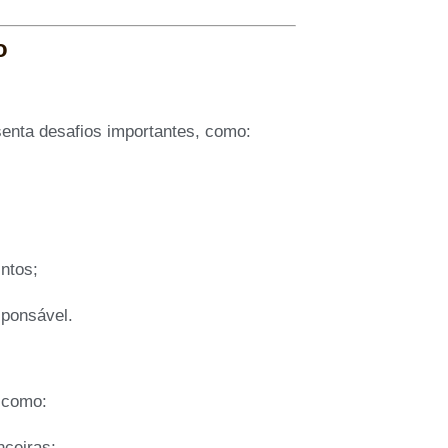
o
senta desafios importantes, como:
ntos;
sponsável.
, como:
nceiras;