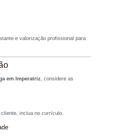
tante e valorização profissional para
ção
ega em Imperatriz
, considere as
liente, inclua no currículo.
ade