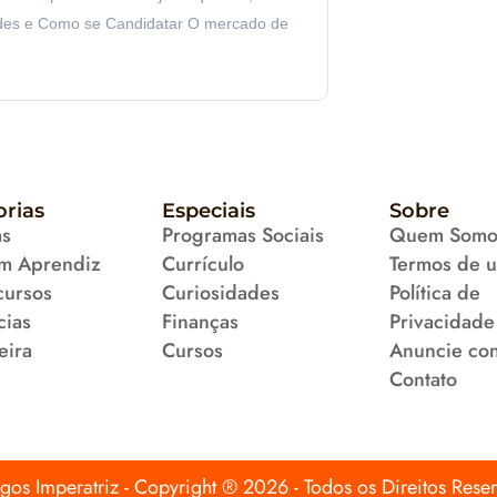
des e Como se Candidatar O mercado de
orias
Especiais
Sobre
as
Programas Sociais
Quem Somo
m Aprendiz
Currículo
Termos de 
cursos
Curiosidades
Política de
cias
Finanças
Privacidade
eira
Cursos
Anuncie co
Contato
os Imperatriz - Copyright ® 2026 - Todos os Direitos Rese