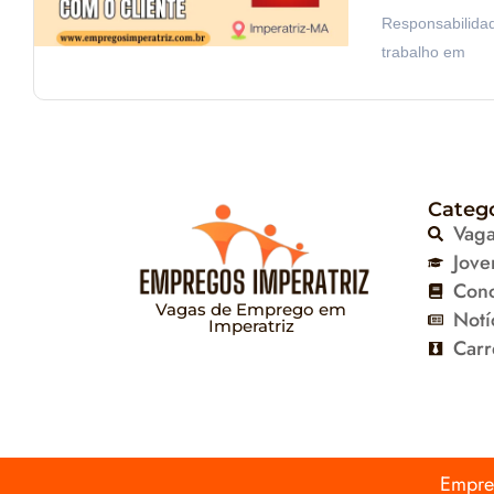
Responsabilida
trabalho em
Categ
Vag
Jove
Con
Vagas de Emprego em
Notí
Imperatriz
Carr
Empreg