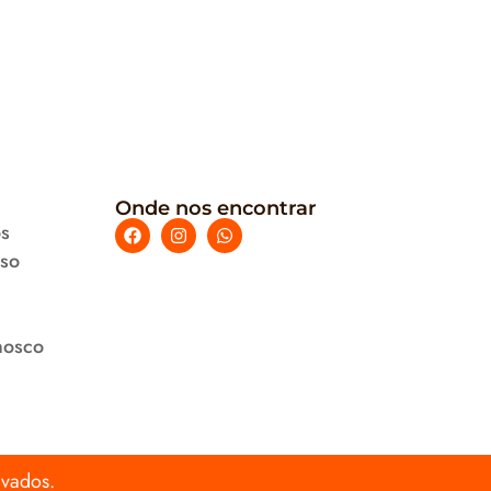
Onde nos encontrar
s
uso
nosco
rvados.