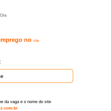
 Dia
 emprego no
site
:
se
e da vaga e o nome do site
z.com.br