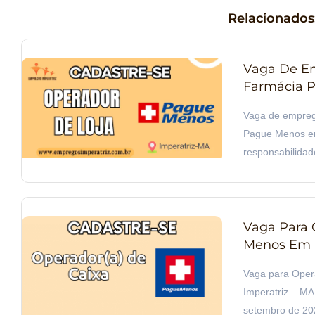
Relacionados
Vaga De Em
Farmácia P
Vaga de empreg
Pague Menos em 
responsabilidad
Vaga Para 
Menos Em I
Vaga para Ope
Imperatriz – MA 
setembro de 20