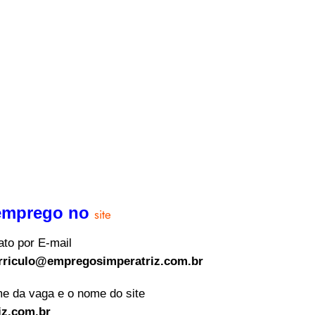
 emprego no
site
ato por E-mail
rriculo@empregosimperatriz.com.br
e da vaga e o nome do site
z.com.br