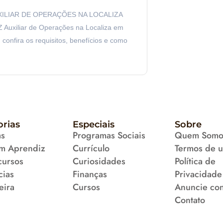
XILIAR DE OPERAÇÕES NA LOCALIZA
Auxiliar de Operações na Localiza em
 confira os requisitos, benefícios e como
orias
Especiais
Sobre
as
Programas Sociais
Quem Somo
m Aprendiz
Currículo
Termos de 
cursos
Curiosidades
Política de
cias
Finanças
Privacidade
eira
Cursos
Anuncie co
Contato