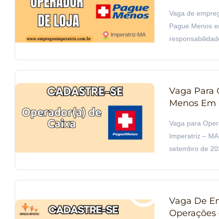
Vaga de empreg
Pague Menos em 
responsabilidad
Vaga Para 
Menos Em I
Vaga para Ope
Imperatriz – MA 
setembro de 20
Vaga De Em
Operações –