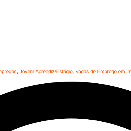
pregos
,
Jovem Aprendiz/Estágio
,
Vagas de Emprego em im