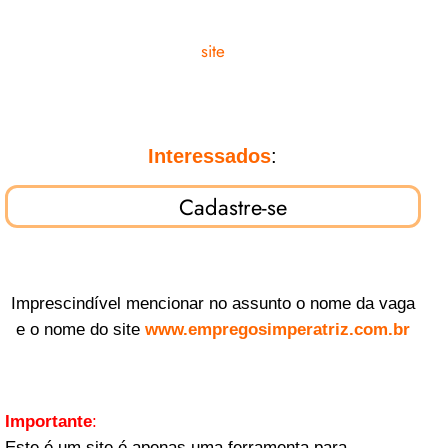
site
Interessados
:
Cadastre-se
Imprescindível mencionar no assunto o nome da vaga
e o nome do site
www.empregosimperatriz.com.br
Importante
:
Este é um site é apenas uma ferramenta para