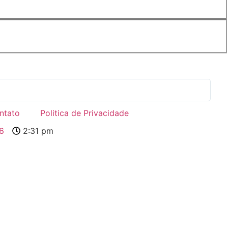
To
ntato
Politica de Privacidade
6
2:31 pm