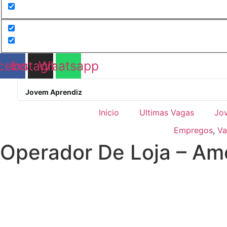
cebook
Instagram
Whatsapp
Jovem Aprendiz
Inicio
Ultimas Vagas
Jo
Empregos
,
Va
Operador De Loja – Am