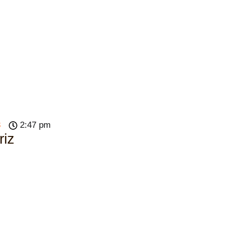
3
2:47 pm
riz