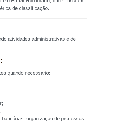
o
e o
Edital Retificado
, onde constam
érios de classificação.
do atividades administrativas e de
:
ntes quando necessário;
r;
.
as bancárias, organização de processos