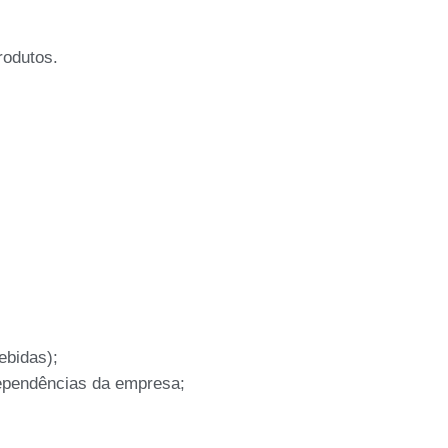
rodutos.
ebidas);
dependências da empresa;