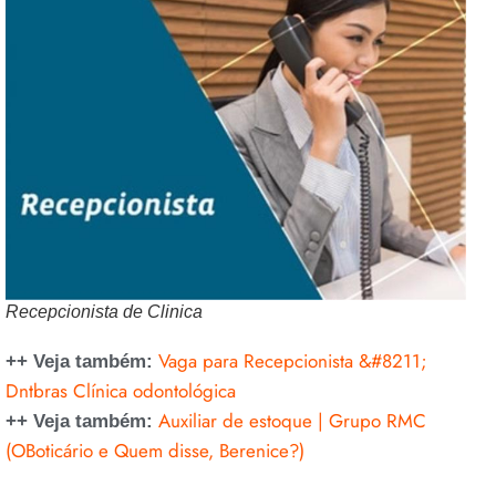
Recepcionista de Clinica
Vaga para Recepcionista &#8211;
++ Veja também:
Dntbras Clínica odontológica
Auxiliar de estoque | Grupo RMC
++ Veja também:
(OBoticário e Quem disse, Berenice?)