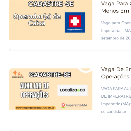
Vaga Para 
Menos Em I
Vaga para Ope
Imperatriz – MA 
setembro de 20
Vaga De Em
Operações –
VAGA PARA AU
DE IMPERATRIZ 
Imperatriz (MA):
se candidatar