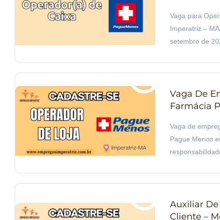
Vaga para Ope
Imperatriz – MA 
setembro de 20
Vaga De Em
Farmácia P
Vaga de empreg
Pague Menos em 
responsabilidad
Auxiliar D
Cliente – 