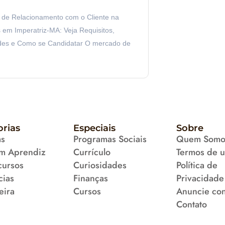
r de Relacionamento com o Cliente na
em Imperatriz-MA: Veja Requisitos,
des e Como se Candidatar O mercado de
orias
Especiais
Sobre
as
Programas Sociais
Quem Somo
m Aprendiz
Currículo
Termos de 
cursos
Curiosidades
Política de
cias
Finanças
Privacidade
eira
Cursos
Anuncie co
Contato